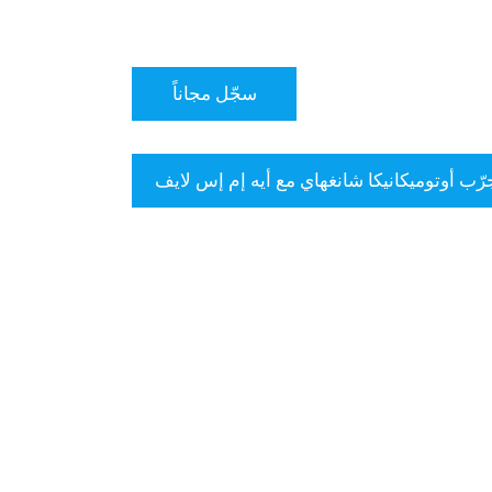
سجّل مجاناً
رّب أوتوميكانيكا شانغهاي مع أيه إم إس لايف