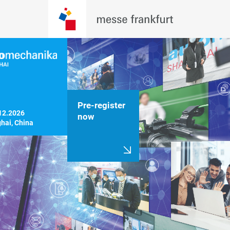
Pre-register
12.2026

now
hai, China