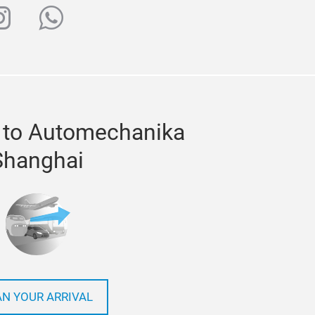
ube
nstagram
whatsapp
 to Automechanika
Shanghai
AN YOUR ARRIVAL