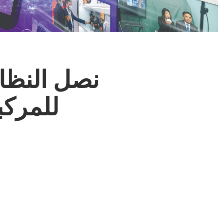
نصل النظام
للمركب