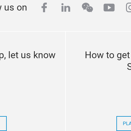
facebook
linkedin
wechat
yout
i
w us on
p, let us know
How to get
PL