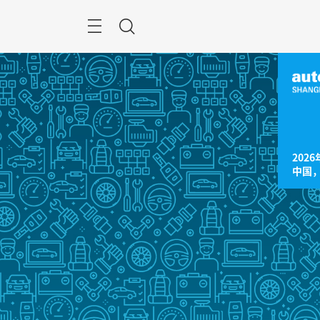
跳
过
菜
搜
单
索
2026
中国