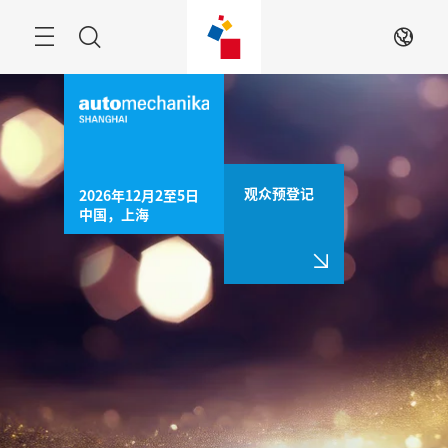
跳
过
菜
搜
ZH
单
索
观众预登记
2026年12月2至5日

中国，上海