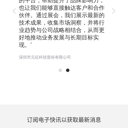
略高
台”
的平台，帮助提升了品牌影响力，
伴、构
地”
也让我们能够直接触达客户和合作
上
下
智能
建“
伙伴。通过展会，我们展示最新的
一
一
续推
维修
技术成果，收集市场洞察，并将行
步
步
动其
业趋势与公司战略相结合，从而更
好地推动业务发展与长期目标实
深圳市
现。"
深圳市元征科技股份有限公司
订阅电子快讯以获取最新消息