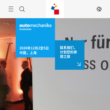
跳
过
菜
搜
ZH
单
索
联系我们，
2026年12月2至5日

计划您的参
中国，上海
观之旅