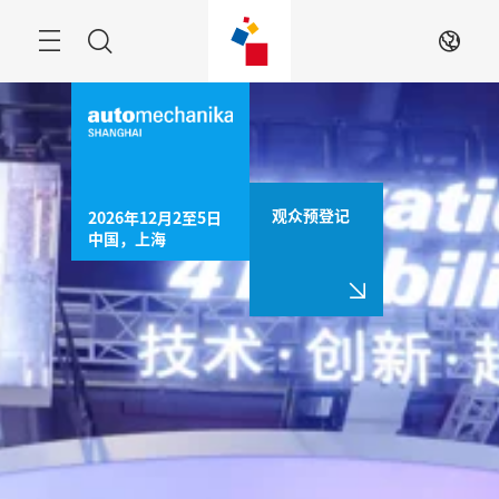
跳
过
菜
搜
ZH
单
索
观众预登记
2026年12月2至5日

中国，上海