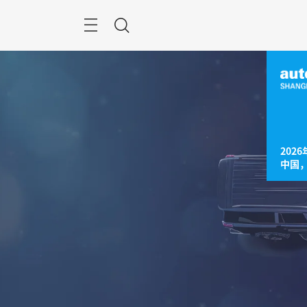
跳
过
菜
搜
单
索
2026
中国