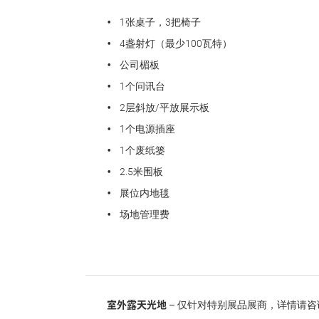
1张桌子，3把椅子
4盏射灯（最少100瓦特）
公司楣板
1个问讯台
2层斜放/平放展示板
1个电源插座
1个废纸篓
2.5米围板
展位内地毯
场地管理费
室外露天光地
– 仅针对特别展品展商，详情请