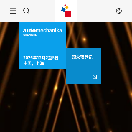
跳
过
菜
搜
ZH
单
索
观众预登记
2026年12月2至5日

中国，上海