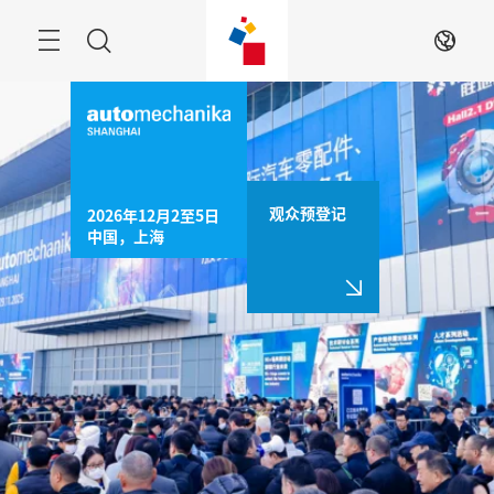
跳
过
菜
搜
ZH
单
索
观众预登记
2026年12月2至5日

中国，上海