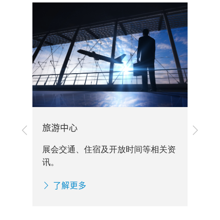
旅游中心
上
下
签
一
一
展会交通、住宿及开放时间等相关资
步
步
各
讯。
了解更多
台布
他重