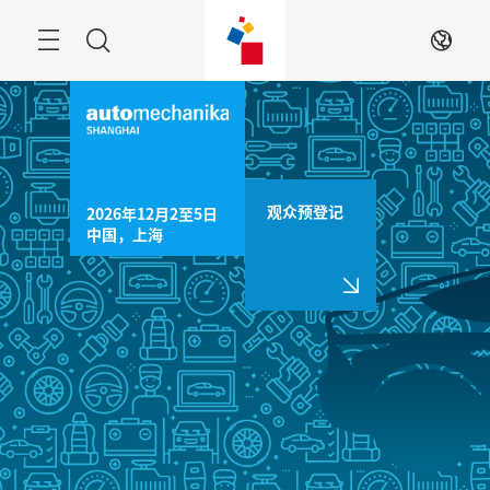
跳
过
菜
搜
ZH
单
索
观众预登记
2026年12月2至5日

中国，上海