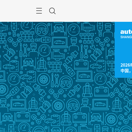
跳
过
菜
搜
单
索
2026
中国