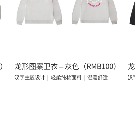
0）
龙形图案卫衣 – 灰色（RMB100）
龙
汉字主题设计 │ 轻柔纯棉面料 │ 温暖舒适
汉