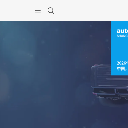
跳
过
菜
搜
单
索
2026
中国