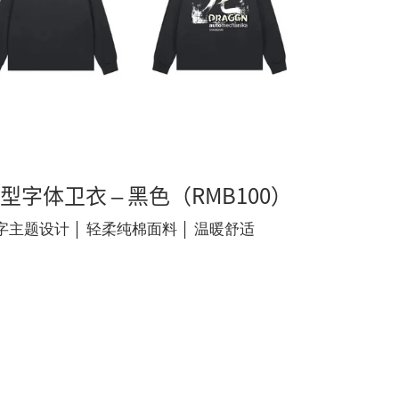
型字体卫衣 – 黑色（RMB100）
字主题设计 │ 轻柔纯棉面料 │ 温暖舒适