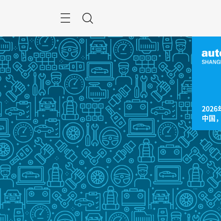
跳
过
菜
搜
单
索
2026
中国