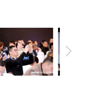
下
一
步