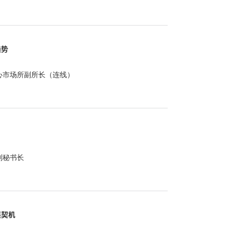
趋势
心市场所副所长（连线）
副秘书长
展契机