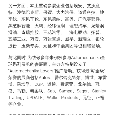
另一方面，本土重磅参展企业包括埃安、艾沃意
特、澳德巴克斯、保镖、大力汽保、道通科技、地
平线、东风车轮、东风德纳、富奥、广汽零部件、
黑芝麻智能、火鹰、经纬恒润、理想汽车、龙蟠润
滑油、奇瑞控股、三花汽零、上海电驱动、拓普、
五菱工业、万安、万达宝通、威孚、新瑞立、银轮
股份、玉柴专卖、元征和中鼎集团等也相继登场。
与此同时, 为致敬多年来积极参与Automechanika全
球系列展览的参展商，主办方特别设立了
“Automechanika Lovers”推广活动。获得最高“金级”
荣誉的展商包括Autos、爱尔铃克铃尔、博世、布雷
博、采埃孚、CGP、道通、费尼亚、戈尔德、冠
盛、马勒、泰案联、Sab、Sampa、Seger、Stanley
Trading、UPDATE、Walker Products、元征、正裕
等企业。