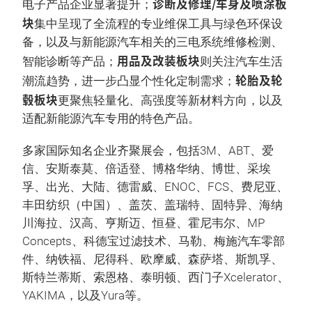
诊断及修理/车身及喷涂板
电子产品企业显著提升；
块
集中呈现了全流程的专业维保工具与绿色环保设
备，以及与新能源汽车相关的三电系统维修检测、
用品及改装板块
智能诊断等产品；
则关注汽车生活
轮胎及轮
潮流趋势，进一步凸显个性化定制需求；
毂板块
更聚焦轻量化、高强度等新材料方向，以及
适配新能源汽车专用的特色产品。
多家国际知名企业齐聚展会，包括3M、ABT、爱
信、安斯泰莫、倍适登、博格华纳、博世、采埃
孚、出光、大陆、德雷威、ENOC、FCS、费尼亚、
丰田纺织（中国）、盖茨、盖瑞特、固特异、海纳
川海拉、汉高、亨斯迈、恒昼、霍尼韦尔、MP
Concepts、科德宝过滤技术、马勒、梅施汽车零部
件、纳铁福、尼得科、欧摩威、森萨塔、斯凯孚、
斯特兰蒂斯、索恩格、泰明顿、西门子Xcelerator、
YAKIMA，以及Yura等。