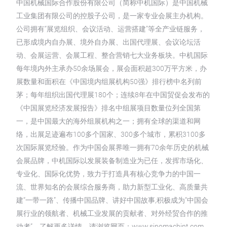
中国机械国际合作股份有限公司（简称中机国际）是中国机械
工业集团有限公司的控股子公司，是一家专业会展主办机构。
公司拥有“展览组织、会议活动、运营搭建”等全产业链服务，
已形成境内自办展、境外自办展、出国代理展、会议论坛活
动、会展运营、会展工程、整合营销七大业务板块。中机国际
每年境内外主承办50余场展会，展会面积超300万平方米，办
展数量和面积在《中国境内组展机构50强》排行榜中名列前
茅；每年组织出国代理展180个；连续8年在中国贸促会发布的
《中国展览经济发展报告》排名中组展项目数量位列全国第
一，是中国最大的海外组展机构之一；拥有全球的渠道和网
络，出展足迹遍布100多个国家、300多个城市，累积3100多
次国际展览经验。作为中国会展界唯一拥有70余年历史的机械
会展品牌，中机国际以发展装备制造业为已任，发挥市场化、
专业化、国际化优势，致力于打造具有核心竞争力的中国一
流、世界知名的会展综合服务商，助力新型工业化、高质量共
建“一带一路”、传播中国品牌、讲好中国故事,积极成为“中国会
展行业的领航者、机械工业发展的贡献者、对外经贸合作的推
动者”。了解更多详情，请浏览网页：www.sinomachint.com。