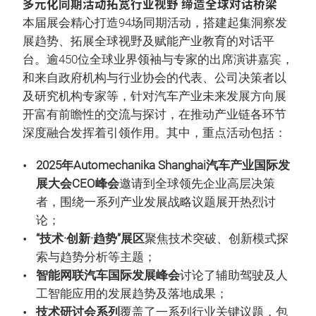
多元化同期活动拓宽行业视野 缔造全球对话桥梁
本届展会精心打造94场同期活动，搭建起集洞察发
展趋势、拓展全球视野及赋能产业教育的对话平
台。逾450位全球业界领袖与专家的出席演讲嘉宾，
和来自政府机构与行业协会的代表、公司决策者以
及研究机构专家等，针对汽车产业未来发展方向展
开富有前瞻性的交流与探讨，在推动产业链各环节
深度融合发挥着引领作用。其中，重点活动包括：
2025年Automechanika Shanghai汽车产业国际发
展大会CEO峰会
邀请到全球领先企业高层决策
者，围绕一系列产业发展战略议题展开热烈讨
论；
“技术·创新·趋势”展区
聚焦技术突破、创新模式探
索与趋势分析等主题；
智能网联汽车国际发展峰会
讨论了辅助驾驶及人
工智能应用的发展趋势及落地成果；
技术研讨会系列
覆盖了一系列行业关键议题，包