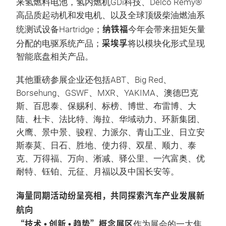
来氢燃料电池，氢内燃机GDi科技、Delco Remy®
高品质起动机和发电机、以及全球顶级柴油燃油系
纳铁福
统测试设备Hartridge；
今年会带来扭矩矢量
采埃孚
分配的电驱系统产品；
将以模块化形式呈现
智能底盘相关产品。
其他重磅参展企业还包括ABT、Big Red、
Borsehung、GSWF、MXR、YAKIMA、澳德巴克
斯、百思泰、保赐利、标榜、博世、布雷博、大
陆、杜卡、法比特、海拉、华域动力、环新集团、
火鹰、景中景、骏程、力派尔、青山工业、日立安
斯泰莫、日石、胜地、使力得、双星、顺力、泰
克、万得福、万向、淅减、驿公里、一汽富奥、优
耐特、钰铂、元征、月福以及中国长安等。
海量同期活动纷呈亮相，共同探索汽车产业发展新
航向
“技术 • 创新 • 趋势”概念展区
作为展会的一大焦