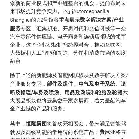
索新的商业模式和产业链整合的机会，提前布局未
来市场提升竞争实力。本届Automechanika
数字解决方案/产业
Shanghai的7.2号馆将重点展示
服务
专区，汇集积准、开思时代和兆信科技等一众
汽车零部件供应链、电子商务和连锁店领域的领军
企业，这些企业积极拥抱跨界融合，推动互联网、
大数据和人工智能和制造、分销和消费市场的深度
融合。
除了上述的新能源及智能网联板块及数字解决方案/
部件及组件
电气及电子系统
诊
产业服务专区，
、
、
断及修理/车身及喷涂
用品及改装
轮胎及轮毂
、
和
六
大展品板块也将云集数千家参展商，着力呈献汽车
全产业链的产品和服务。
恒隆集团
其中，
将首次亮相展会，带来满足智能驾
费尼亚
驶以及高级功能的常用转向系统产品；
将带