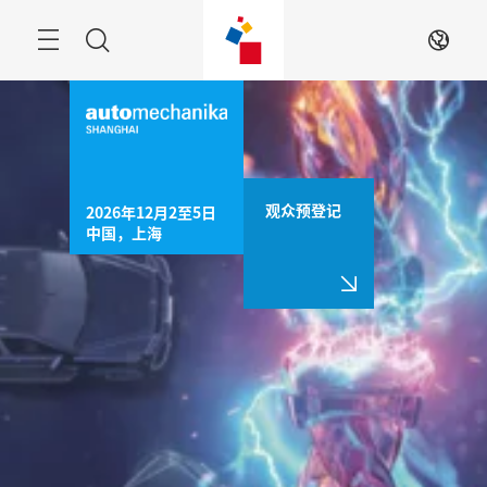
跳
过
菜
搜
ZH
单
索
观众预登记
2026年12月2至5日

中国，上海