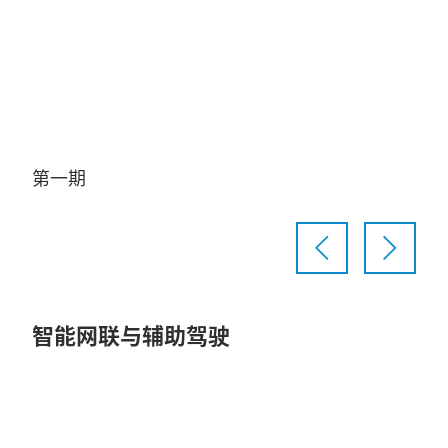
Video
第一期
第
智能网联与辅助驾驶
Play