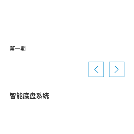
Video
第一期
第
智能底盘系统
Play