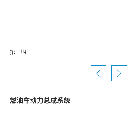
Video
第一期
第
燃油车动力总成系统
Play