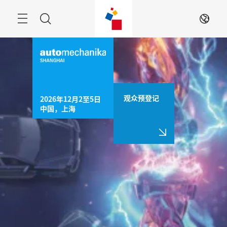
跳
过
菜
搜
ZH
单
索
观众预登记
2026年12月2至5日

中国，上海