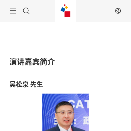
跳
过
菜
搜
ZH
单
索
演讲嘉宾简介
吴松泉 先生