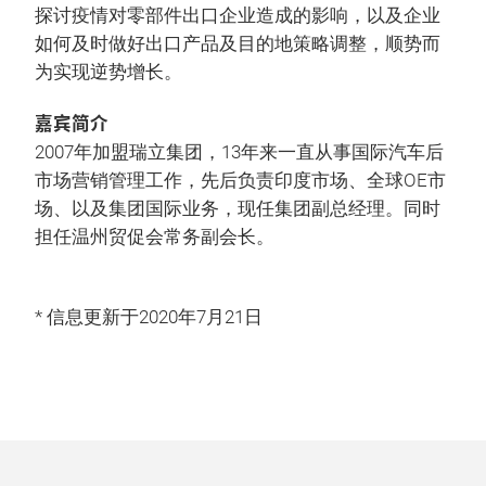
探讨疫情对零部件出口企业造成的影响，以及企业
如何及时做好出口产品及目的地策略调整，顺势而
为实现逆势增长。
嘉宾简介
2007年加盟瑞立集团，13年来一直从事国际汽车后
市场营销管理工作，先后负责印度市场、全球OE市
场、以及集团国际业务，现任集团副总经理。同时
担任温州贸促会常务副会长。
* 信息更新于2020年7月21日