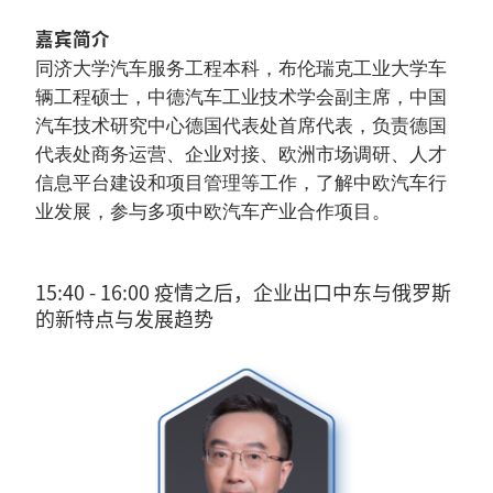
嘉宾简介
同济大学汽车服务工程本科，布伦瑞克工业大学车
辆工程硕士，中德汽车工业技术学会副主席，中国
汽车技术研究中心德国代表处首席代表，负责德国
代表处商务运营、企业对接、欧洲市场调研、人才
信息平台建设和项目管理等工作，了解中欧汽车行
业发展，参与多项中欧汽车产业合作项目。
15:40 - 16:00 疫情之后，企业出口中东与俄罗斯
的新特点与发展趋势