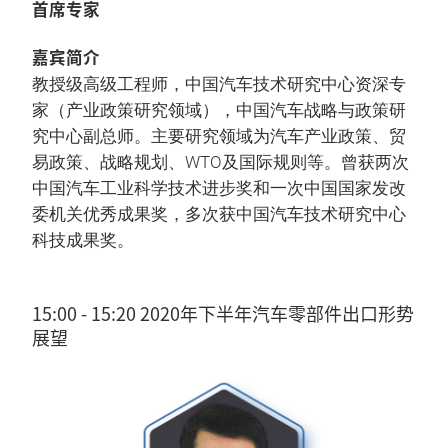
首席专家
嘉宾简介
教授级高级工程师，中国汽车技术研究中心资深专
家（产业政策研究领域），中国汽车战略与政策研
究中心副总师。主要研究领域为汽车产业政策、贸
易政策、战略规划、WTO及国际规则等。曾获两次
中国汽车工业科学技术进步奖和一次中国国家发改
委机关优秀成果奖，多次获中国汽车技术研究中心
科技成果奖。
15:00 - 15:20 2020年下半年汽车零部件出口形势
展望