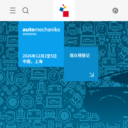
跳
过
菜
搜
ZH
单
索
观众预登记
2026年12月2至5日

中国，上海