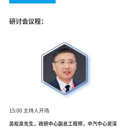
研讨会议程：
15:00 主持人开场
吴松泉先生，政研中心副总工程师，中汽中心资深