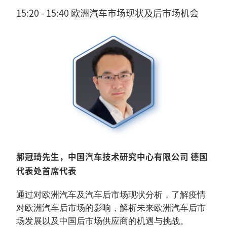
15:20 - 15:40 欧洲汽车市场现状及后市场机会
郝冠琦先生，中国汽车技术研究中心有限公司 德国
代表处首席代表
通过对欧洲汽车及汽车后市场现状分析，了解疫情
对欧洲汽车后市场的影响，解析未来欧洲汽车后市
场发展以及中国后市场供应商的机遇与挑战。