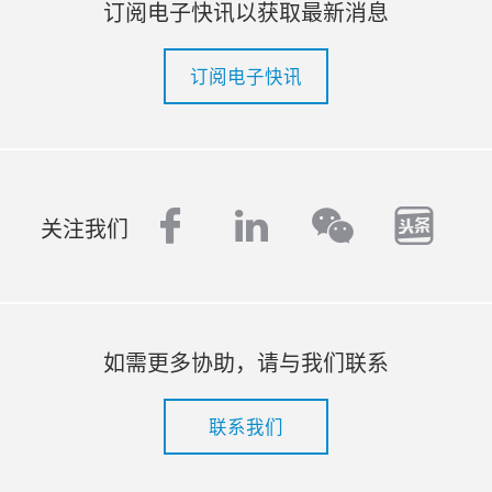
订阅电子快讯以获取最新消息
订阅电子快讯
facebook
linkedin
tout
wechat
关注我们
如需更多协助，请与我们联系
联系我们