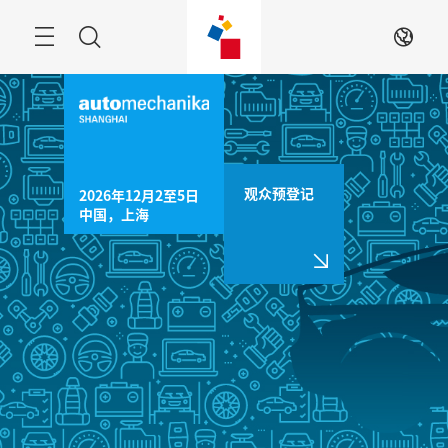
跳
过
菜
搜
ZH
单
索
观众预登记
2026年12月2至5日

中国，上海