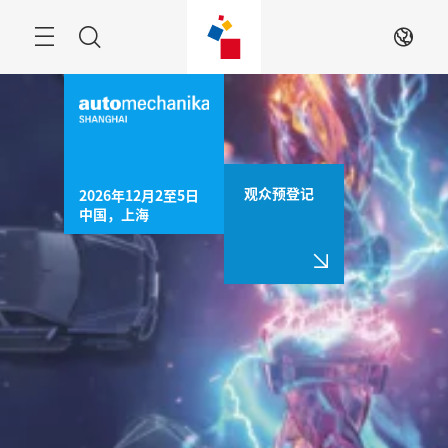
跳
过
菜
搜
ZH
单
索
观众预登记
2026年12月2至5日

中国，上海