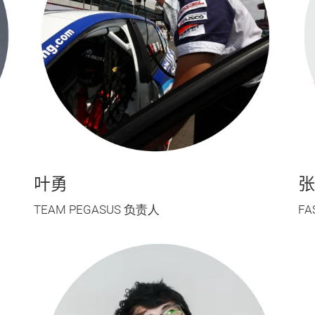
叶勇
张
TEAM PEGASUS 负责人
F