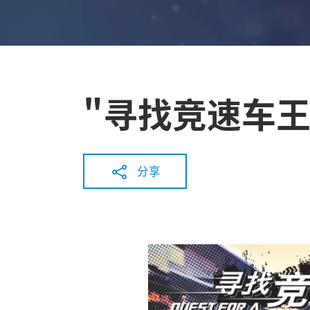
"寻找竞速车王
分享