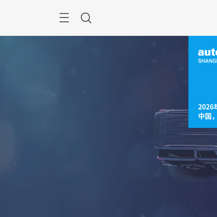
跳
过
菜
搜
单
索
2026
中国