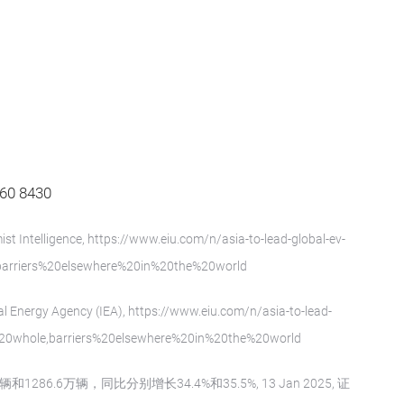
 8430
ist Intelligence, https://www.eiu.com/n/asia-to-lead-global-ev-
arriers%20elsewhere%20in%20the%20world
al Energy Agency (IEA), https://www.eiu.com/n/asia-to-lead-
20whole,barriers%20elsewhere%20in%20the%20world
286.6万辆，同比分别增长34.4%和35.5%, 13 Jan 2025, 证