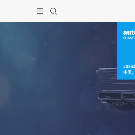
跳
过
菜
搜
单
索
2026
中国