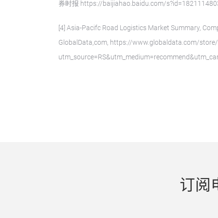
券时报 https://baijiahao.baidu.com/s?id=18211148
[4] Asia-Pacifc Road Logistics Market Summary, Comp
GlobalData,com, https://www.globaldata.com/store/r
utm_source=RS&utm_medium=recommend&utm_cam
订阅