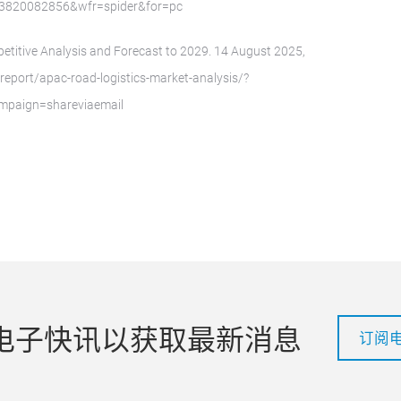
03820082856&wfr=spider&for=pc
etitive Analysis and Forecast to 2029. 14 August 2025,
eport/apac-road-logistics-market-analysis/?
paign=shareviaemail
电子快讯以获取最新消息
订阅