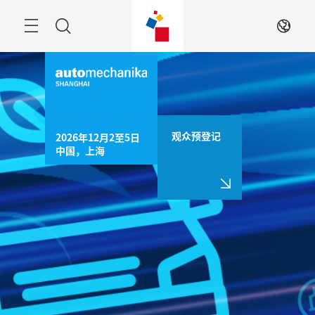
跳
过
菜
搜
ZH
单
索
观众预登记
2026年12月2至5日

中国，上海