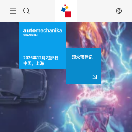
跳
过
菜
搜
ZH
单
索
观众预登记
2026年12月2至5日

中国，上海